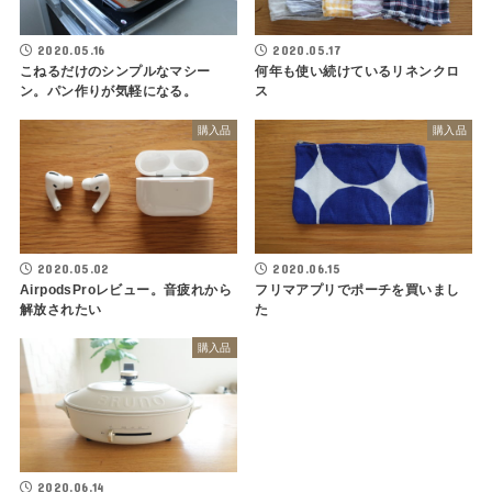
2020.05.16
2020.05.17
こねるだけのシンプルなマシー
何年も使い続けているリネンクロ
ン。パン作りが気軽になる。
ス
購入品
購入品
2020.05.02
2020.06.15
AirpodsProレビュー。音疲れから
フリマアプリでポーチを買いまし
解放されたい
た
購入品
2020.06.14