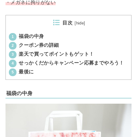
・メガネに拘りがない
目次
[
hide
]
福袋の中身
1
クーポン券の詳細
2
楽天で買ってポイントもゲット！
3
せっかくだからキャンペーン応募までやろう！
4
最後に
5
福袋の中身