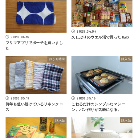
2025.04.04
2020.06.15
久しぶりのウエル活で買ったもの
フリマアプリでポーチを買いまし
た
おうち時間
購入品
2020.05.17
2020.05.16
何年も使い続けているリネンクロ
こねるだけのシンプルなマシー
ス
ン。パン作りが気軽になる。
購入品
購入品